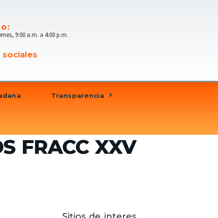
io:
ernes, 9:00 a.m. a 4:00 p.m.
 sociales
dadana
Transparencia
S FRACC XXV
Sitios de interes