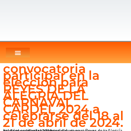
convocatoria
participar en la
elección para
REYES DE LA
ALEGRÍA DEL
CARNAVAL
CARDEL 2024 a
celebrarse del 18 al
21 de abril de 2024.