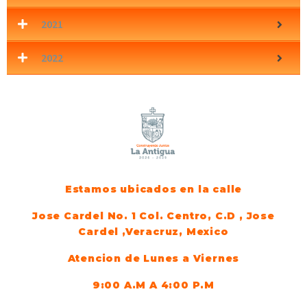
2021
2022
Estamos ubicados en la calle
Jose Cardel No. 1 Col. Centro, C.D , Jose
Cardel ,Veracruz, Mexico
Atencion de Lunes a Viernes
9:00 A.M A 4:00 P.M