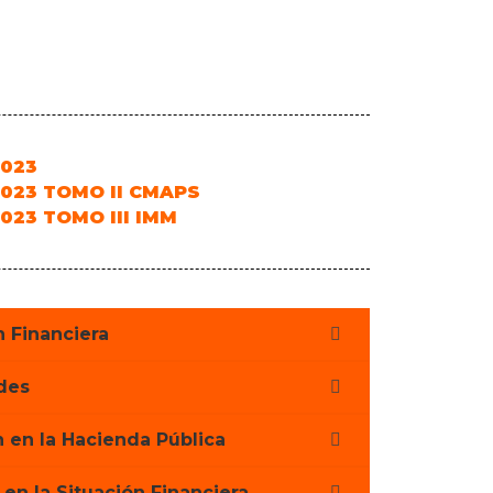
2023
023 TOMO II CMAPS
023 TOMO III IMM
n Financiera
des
n en la Hacienda Pública
en la Situación Financiera