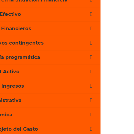
Efectivo
 Financieros
vos contingentes
ía programática
l Activo
e Ingresos
istrativa
ómica
bjeto del Gasto