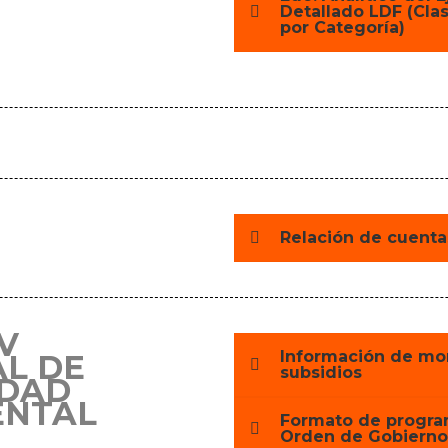
Detallado LDF (Clas
por Categoría)
Relación de cuenta
V
Información de mo
AL DE
subsidios
IDAD
NTAL
Formato de progra
Orden de Gobierno