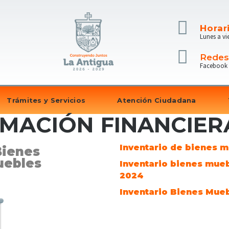
Horar
Lunes a vi
Redes
Facebook
Trámites y Servicios
Atención Ciudadana
MACIÓN FINANCIER
Inventario de bienes 
Bienes
uebles
Inventario bienes mue
2024
Inventario Bienes Mue