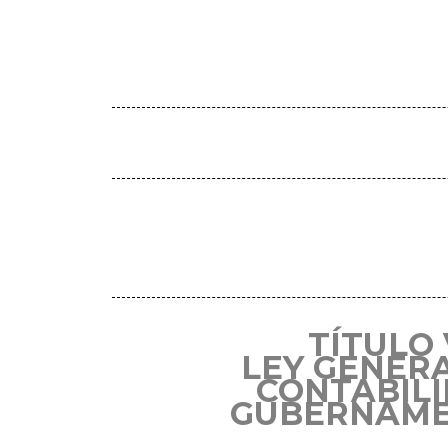
TÍTULO 
LEY GENER
CONTABIL
GUBERNAME