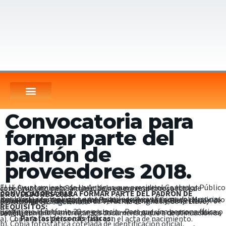
Convocatoria para
formar parte del
padrón de
proveedores 2018.
El H. Ayuntamiento de La Antigua que preside el Contador Público José Cruz Lagunez Sánchez, de manera respetuosa hace de conocimiento para la ciudadanía en general la respectiva:
CONVOCATORIA PARA FORMAR PARTE DEL PADRÓN DE PROVEEDORES 2018.
Por lo que se emplaza a empresas (personas físicas y/o personas morales), a formar parte del Padrón de Proveedores del Municipio de La Antigua, Veracruz, en estricto apego a la Ley de Adquisiciones, Arrendamientos, Administración y Enajenación de Bienes Muebles del Estado de Veracruz de Ignacio de la Llave, solicitando los siguientes
REQUISITOS:
Conforme al artículo 22 se enuncia.- Para que una persona física o moral, sea debidamente registrada en el padrón de proveedores, deberá cumplir y entregar los documentos que a continuación se solicitan
Para las personas físicas:
a). Copia fotostática cotejada con el acta de nacimiento.
b). Copia fotostática cotejada de identificación oficial.