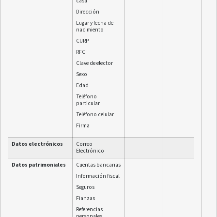
casa
Dirección
Lugar y fecha de
nacimiento
CURP
RFC
Clave de elector
Sexo
Edad
Teléfono
particular
Teléfono celular
Firma
Datos electrónicos
Correo
Electrónico
Datos patrimoniales
Cuentas bancarias
Información fiscal
Seguros
Fianzas
Referencias
personales