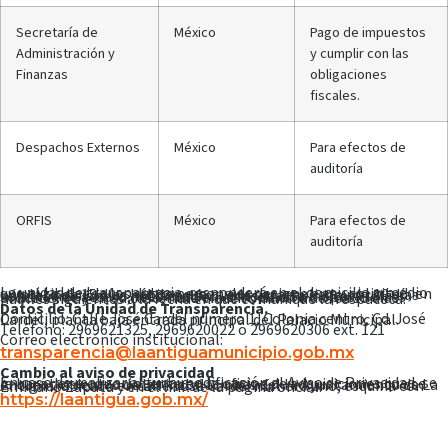
Secretaría de
México
Pago de impuestos
Administración y
y cumplir con las
Finanzas
obligaciones
fiscales.
Despachos Externos
México
Para efectos de
auditoría
ORFIS
México
Para efectos de
auditoría
La unidad de transparencia, responderá en el domicilio o medio que el titular de los datos personales designe en su solicitud, en un plazo de 15 días hábiles que puede ser ampliado por 10 días hábiles más previa notificación. La respuesta indicará si la solicitud de acceso, rectificación, cancelación u oposición es procedente y en su caso, hará efectivo dentro de los 15 días hábiles siguientes a la fecha en que comunique la respuesta.
Datos de la Unidad de Transparencia.
Domicilio: Calle José Cardel número 1, Colonia centro, Cd. José Cardel, planta baja entrada principal del Palacio Municipal.
Teléfono: 2969621325, 2969620022 o 2969620306 ext. 121
Correo electrónico institucional:
transparencia@laantiguamunicipio.gob.mx
Cambio al aviso de privacidad
En caso de realizar alguna modificación al Aviso de Privacidad, se le hará de su conocimiento en la oficina de adquisiciones que se encuentra dentro de las instalaciones del H. Ayuntamiento de La Antigua, ubicado en calle José Cardel número uno, esquina con Emiliano Zapata y en el link de la página oficial:
https://laantigua.gob.mx/