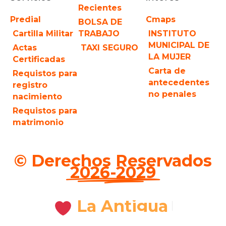
Recientes
Predial
Cmaps
BOLSA DE
Cartilla Militar
TRABAJO
INSTITUTO
MUNICIPAL DE
Actas
TAXI SEGURO
LA MUJER
Certificadas
Carta de
Requistos para
antecedentes
registro
no penales
nacimiento
Requistos para
matrimonio
© Derechos Reservados
2026-2029
La Antigua