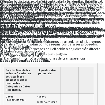
c). Copia fotostática cotejada de la cédula de identificación fiscal, como contribuyente ante la Secretaría de Hacienda y Crédito Público.
d). Copias fotostáticas cotejadas de las últimas declaraciones de obligaciones fiscales ante la federación, en Estado o Municipio (Pagos provisionales).
Para las personas morales:
a). Copia fotostática, cotejada del acta constitutiva de la sociedad debidamente inscrita en el registro Público de la Propiedad.
b). Copia fotostática cotejada de la cédula de identificación fiscal como contribuyente, ante la Secretaría de Hacienda y Crédito Público.
c). Copia fotostática cotejada del poder general o especial a favor del representante, otorgado ante la fe de notario público, debidamente inscrito en el Registro Público de la Propiedad, para intervenir en los procedimientos a que esta ley se refiere, en nombre y representación del poderdante.
d). Copias fotostáticas cotejadas de las últimas declaraciones de obligaciones fiscales ante la Federación, el Estado o Municipio (Pagos provisionales).
Cumplidos los requisitos, se otorgará el registro al proveedor en el padrón respectivo, asignándole el número correspondiente. La referencia de dicho numeral, tendrá por satisfechos los requisitos señalados a los proveedores en la convocatoria, excepto aquellos en que se exijan características específicas. El registro y su renovación anual, serán gratuitos.
En ambos casos, los interesados deberán pasar a la jefatura de adquisiciones, para registrar su alta respectiva y designar las personas autorizadas para realizar los trámites de cobro. El no cumplir con esto último, puede traer como consecuencia el atraso en el pago de la respectiva factura.
Aviso de Privacidad Simplificado:
El Honorable Ayuntamiento de La Antigua, Veracruz, es el responsable del tratamiento de los datos personales que nos proporcione. Sus datos personales, serán utilizados para verificar que se cumpla con los requisitos para formar parte del padrón de proveedores. Se informa que no realizarán transferencias que requieran su consentimiento, salvo aquellas que sean necesarias para atender requerimientos de información de alguna autoridad competente, debidamente fundados y motivados. Usted podrá consultar el aviso de privacidad integral, en las instalaciones de la oficina de adquisiciones, que se encuentra en las instalaciones del H. Ayuntamiento de La Antigua, ubicado en la calle José Cardel Número 1, esquina Emiliano Zapata, colonia Centro o en el link de la página oficial https://laantigua.gob.mx
Aviso de Privacidad Integral para Padrón de Proveedores.
El H. Ayuntamiento de La Antigua, Ver., con domicilio en la calle José Cardel Número 1, esquina con Emiliano Zapata Colonia Centro en la Ciudad de José Cardel Veracruz, es el responsable del tratamiento de los datos personales que nos proporcione, los cuales serán protegidos conforme a los dispuesto por la Ley 316 de Protección de Datos Personales en Posesión de Sujetos Obligados para el Estado de veracruz y demás normatividad que resulte aplicable.
Finalidades del tratamiento.
Los datos personales que recabamos de usted, los utilizaremos para las siguientes finalidades:
a) Verificar que cumplan con los requisitos para ser proveedor.
b) Integrar el padrón.
c) Participar en los procesos de licitación o adjudicación directa.
d) Elaboración de contrato.
e) Dar seguimiento al trámite para pagos.
f) Comprobación de gastos.
g) Dar cumplimiento a obligaciones de transparencia.
Datos personales recabados.
Para las finalidades
Tipo de datos
antes señaladas, se
personales.
solicitarán los
siguientes datos
personales:
Categoría de Datos
Personales.
Datos
Nombre
Identificativos.
Teléfono celular o