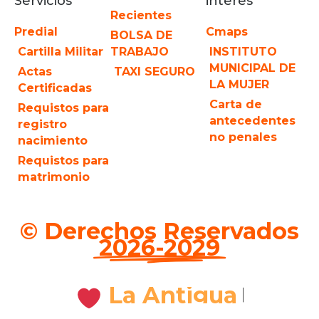
Servicios
interes
Recientes
Predial
Cmaps
BOLSA DE
Cartilla Militar
TRABAJO
INSTITUTO
MUNICIPAL DE
Actas
TAXI SEGURO
LA MUJER
Certificadas
Carta de
Requistos para
antecedentes
registro
no penales
nacimiento
Requistos para
matrimonio
© Derechos Reservados
2026-2029
La Antigua