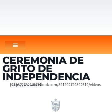
CEREMONIA DE
GRITO DE
INDEPENDENCIA
https://www.facebook.com/541402749592619/videos/243022760041757